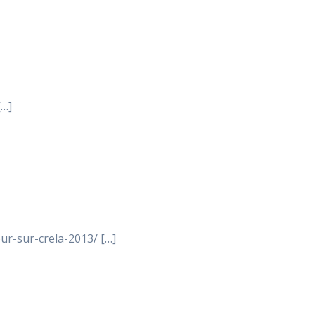
[…]
our-sur-crela-2013/ […]