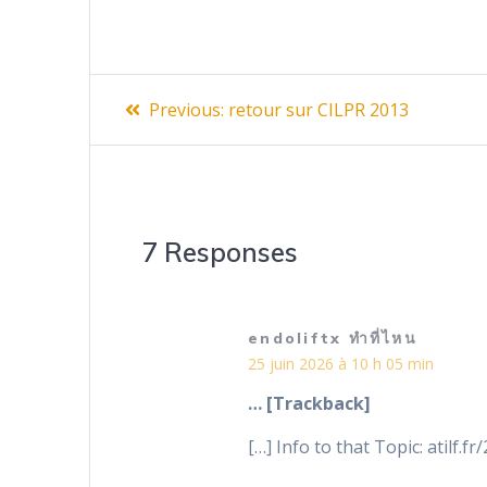
Navigation
Previous
Previous:
retour sur CILPR 2013
post:
de
l’article
7 Responses
endoliftx ทำที่ไหน
25 juin 2026 à 10 h 05 min
… [Trackback]
[…] Info to that Topic: atilf.