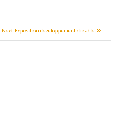
Next
Next:
Exposition developpement durable
post: