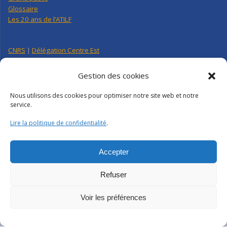
Glossaire
Les 20 ans de l’ATILF
CNRS
|
Délégation Centre Est
Université de Lorraine
CNRS Hebdo Centre-Est
Gestion des cookies
Factuel UL
Nous utilisons des cookies pour optimiser notre site web et notre
service.
Annuaire
|
Pages personnelles
Lire la politique de confidentialité
.
Contact
|
Plan d’accès
Organigramme
Crédits
|
Mentions légales
|
Politique de confidentialité
Accepter
Webmail
|
Intranet
Refuser
Voir les préférences
ATILF | CNRS-UL