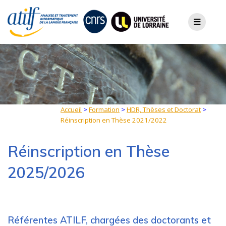
Skip
to
content
Accueil
>
Formation
>
HDR, Thèses et Doctorat
>
Réinscription en Thèse 2021/2022
Réinscription en Thèse
2025/2026
Référentes ATILF, chargées des doctorants et