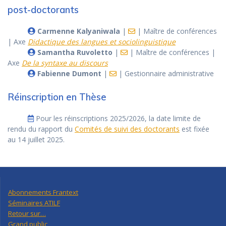
post-doctorants
Carmenne Kalyaniwala
|
| Maître de conférences
| Axe
Didactique des langues et sociolinguistique
Samantha Ruvoletto
|
| Maître de conférences |
Axe
De la syntaxe au discours
Fabienne Dumont
|
| Gestionnaire administrative
Réinscription en Thèse
Pour les réinscriptions 2025/2026, la date limite de
rendu du rapport du
Comités de suivi des doctorants
est fixée
au 14 juillet 2025.
Abonnements Frantext
Séminaires ATILF
Retour sur…
Grand public