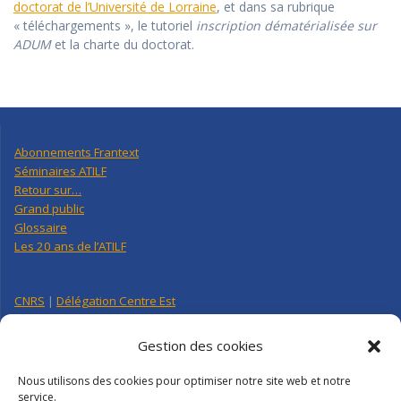
doctorat de l’Université de Lorraine
, et dans sa rubrique
« téléchargements », le tutoriel
inscription dématérialisée sur
ADUM
et la charte du doctorat.
Abonnements Frantext
Séminaires ATILF
Retour sur…
Grand public
Glossaire
Les 20 ans de l’ATILF
CNRS
|
Délégation Centre Est
Université de Lorraine
CNRS Hebdo Centre-Est
Gestion des cookies
Factuel UL
Nous utilisons des cookies pour optimiser notre site web et notre
service.