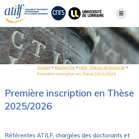
Skip
to
content
Accueil
>
Recherche
>
HDR, Thèses et Doctorat
>
Première inscription en Thèse 2025/2026
Première inscription en Thèse
2025/2026
Référentes ATILF, chargées des doctorants et