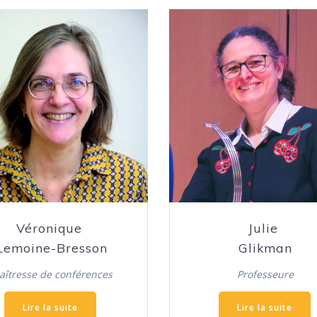
Véronique
Julie
Lemoine-Bresson
Glikman
aîtresse de conférences
Professeure
Lire la suite
Lire la suite