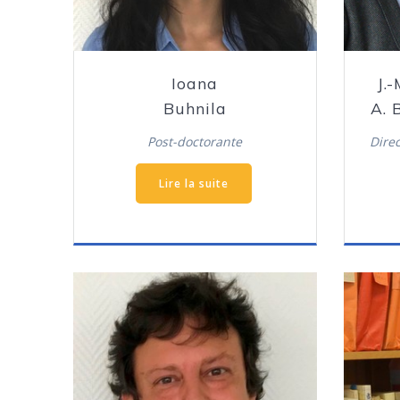
Ioana
J.-
Buhnila
A. 
Post-doctorante
Dire
Lire la suite