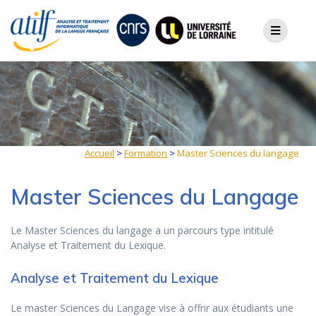
Skip
to
content
Accueil
>
Formation
>
Master Sciences du langage
Master Sciences du Langage
Le Master Sciences du langage a un parcours type intitulé
Analyse et Traitement du Lexique.
Analyse et Traitement du Lexique
Le master Sciences du Langage vise à offrir aux étudiants une