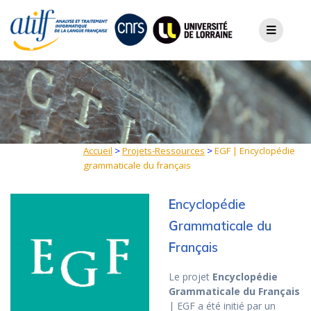
Skip
to
content
Accueil
>
Projets-Ressources
>
EGF | Encyclopédie
grammaticale du français
E
ncyclopédie
G
rammaticale du
F
rançais
Le projet
Encyclopédie
Grammaticale du Français
| EGF a été initié par un