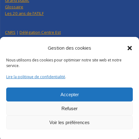
Grand public
Glossaire
Les 20 ans de l’ATILF
CNRS
|
Délégation Centre Est
Université de Lorraine
CNRS Hebdo Centre-Est
Gestion des cookies
Factuel UL
Nous utilisons des cookies pour optimiser notre site web et notre
service.
Annuaire
|
Pages personnelles
Lire la politique de confidentialité
.
Contact
|
Plan d’accès
Organigramme
Crédits
|
Mentions légales
|
Politique de confidentialité
Accepter
Webmail
|
Intranet
Refuser
Voir les préférences
ATILF | CNRS-UL