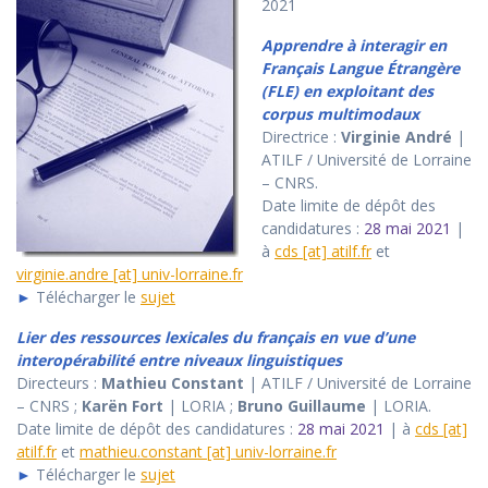
2021
Apprendre à interagir en
Français Langue Étrangère
(FLE) en exploitant des
corpus multimodaux
Directrice :
Virginie André
|
ATILF / Université de Lorraine
– CNRS.
Date limite de dépôt des
candidatures :
28 mai 2021
|
à
cds [at] atilf.fr
et
virginie.andre [at] univ-lorraine.fr
►
Télécharger le
sujet
Lier des ressources lexicales du français en vue d’une
interopérabilité entre niveaux linguistiques
Directeurs :
Mathieu Constant
| ATILF / Université de Lorraine
– CNRS ;
Karën Fort
| LORIA ;
Bruno Guillaume
| LORIA.
Date limite de dépôt des candidatures :
28 mai 2021
| à
cds [at]
atilf.fr
et
mathieu.constant [at] univ-lorraine.fr
►
Télécharger le
sujet