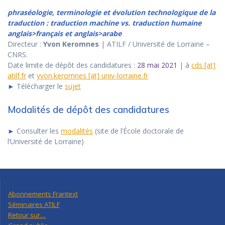
phraséologie, terminologie et évolution technologique de la
traduction : traduction machine vs. traduction humaine
anglais>français et anglais>arabe
Directeur :
Yvon Keromnes
| ATILF / Université de Lorraine –
CNRS.
Date limite de dépôt des candidatures :
28 mai 2021
| à
cds [at]
atilf.fr
et
yvon.keromnes [at] univ-lorraine.fr
►
Télécharger le
sujet
Modalités de dépôt des candidatures
►
Consulter les
modalités
(site de l’École doctorale de
l’Université de Lorraine)
Abonnements Frantext
Séminaires ATILF
Retour sur…