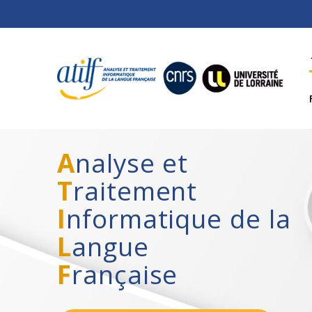
A
nalyse et
T
raitement
I
nformatique de la
L
angue
F
rançaise