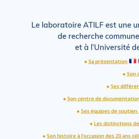
Le laboratoire ATILF est une u
de recherche commun
et à l’Université d
●
Sa présentation
●
Son 
●
Ses différe
●
Son centre de documentation
●
Ses équipes de soutien 
●
Les distinctions 
●
Son histoire à l’occasion des 20 ans c