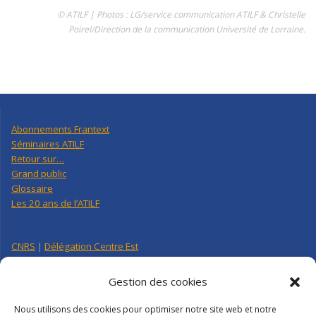
© ATILF | Photos : LG/service communication ATILF & Christelle
Poirel/Direction de la communication Université de Lorraine.
Abonnements Frantext
Séminaires ATILF
Retour sur…
Grand public
Glossaire
Les 20 ans de l’ATILF
CNRS
|
Délégation Centre Est
Université de Lorraine
CNRS Hebdo Centre-Est
Gestion des cookies
Factuel UL
Nous utilisons des cookies pour optimiser notre site web et notre