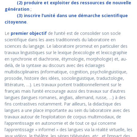
(2) produire et exploiter des ressources de nouvelle
génération
;
(3) inscrire l’unité dans une démarche scientifique
citoyenne
.
Le
premier objectif
de l’unité est de consolider son socle
scientifique dans les axes traditionnels du laboratoire en
sciences du langage. Le laboratoire promeut en particulier des
travaux linguistiques sur le lexique (lexicologie et lexicographie
en synchronie et diachronie, étymologie, morphologie) et, au-
delà, de la syntaxe au discours avec des éclairages
multidisciplinaires (informatique, cognition, psycholinguistique,
prosodie, histoire des idées, sociolinguistique, traductologie,
littérature, …). Les travaux portent traditionnellement sur le
français mais l’unité encourage aussi des travaux sur d’autres
langues (langues romanes, anglais, allemand, russe, …) à des
fins contrastives notamment. Par ailleurs, la didactique des
langues a une place importante au sein du laboratoire avec des
travaux autour de l’exploitation de corpus multimodaux, de
l’apprentissage en autonomie et de tout ce qui concerne
l’apprentissage « informel » des langues via la réalité virtuelle, les
jeux vidéos, le théâtre, les séries télévisées, etc., et l’impact des