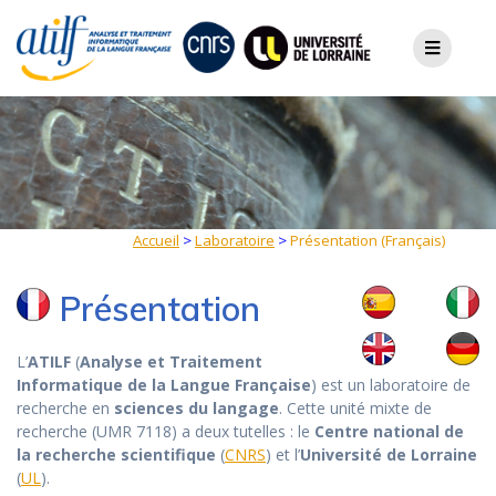
Skip
to
content
Accueil
>
Laboratoire
>
Présentation (Français)
Présentation
L’
ATILF
(
Analyse et Traitement
Informatique de la Langue Française
) est un laboratoire de
recherche en
sciences du langage
. Cette unité mixte de
recherche (UMR 7118) a deux tutelles : le
Centre national de
la recherche scientifique
(
CNRS
) et l’
Université de Lorraine
(
UL
).