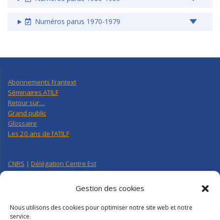
Numéros parus 1970-1979
Abonnements Frantext
Séminaires ATILF
Retour sur…
Grand public
Glossaire
Les 20 ans de l’ATILF
CNRS
|
Délégation Centre Est
Université de Lorraine
CNRS Hebdo Centre-Est
Gestion des cookies
Factuel UL
Nous utilisons des cookies pour optimiser notre site web et notre
service.