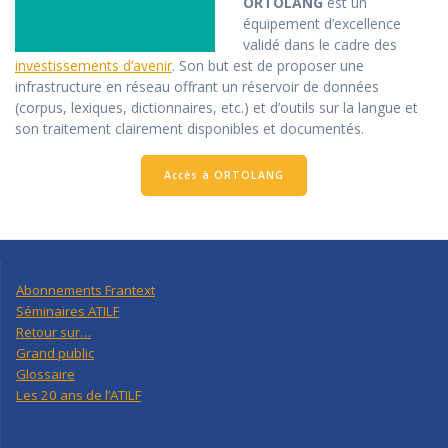
ORTOLANG
est un
équipement d’excellence
validé dans le cadre des
investissements d’avenir
. Son but est de proposer une
infrastructure en réseau offrant un réservoir de données
(corpus, lexiques, dictionnaires, etc.) et d’outils sur la langue et
son traitement clairement disponibles et documentés.
Accès à ORTOLANG
Abonnements Frantext
Séminaires ATILF
Retour sur…
Grand public
Glossaire
Les 20 ans de l’ATILF