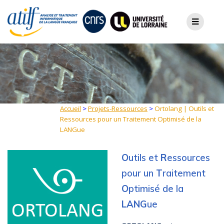
Skip
to
content
Accueil
>
Projets-Ressources
>
Ortolang | Outils et
Ressources pour un Traitement Optimisé de la
LANGue
O
utils et
R
essources
pour un
T
raitement
O
ptimisé de la
LANG
ue