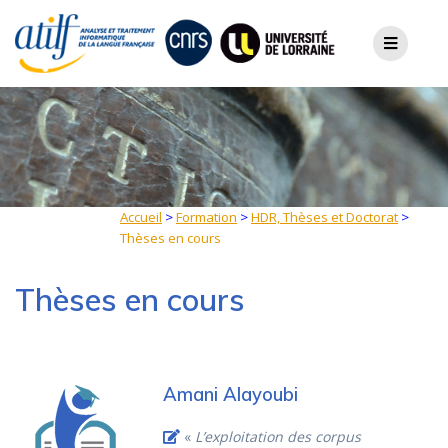
Skip
to
content
Accueil
>
Formation
>
HDR, Thèses et Doctorat
>
Thèses en cours
Thèses en cours
Amani Alayoubi
«
L’exploitation des corpus