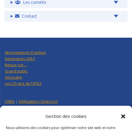
Les comités
Contact
Abonnements Frantext
Séminaires ATILF
Retour sur…
Grand public
Glossaire
Les 20 ans de l’ATILF
CNRS
|
Délégation Centre Est
Université de Lorraine
CNRS Hebdo Centre-Est
Gestion des cookies
Factuel UL
Nous utilisons des cookies pour optimiser notre site web et notre