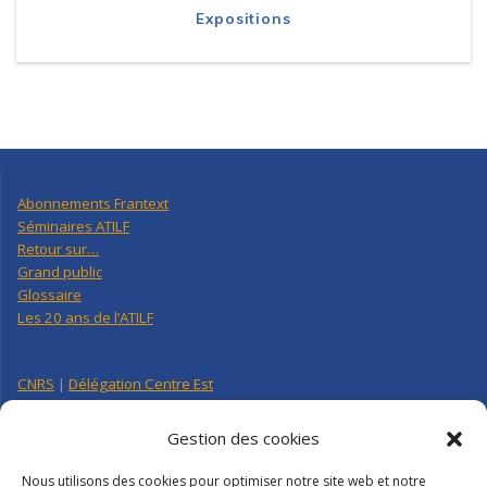
Expositions
Abonnements Frantext
Séminaires ATILF
Retour sur…
Grand public
Glossaire
Les 20 ans de l’ATILF
CNRS
|
Délégation Centre Est
Université de Lorraine
CNRS Hebdo Centre-Est
Gestion des cookies
Factuel UL
Nous utilisons des cookies pour optimiser notre site web et notre