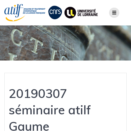
Skip
to
content
20190307
séminaire atilf
Gaume