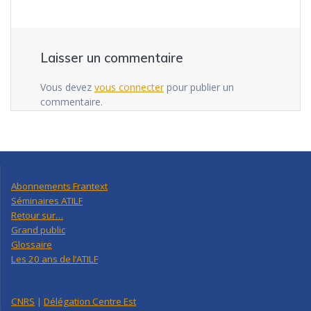
Laisser un commentaire
Vous devez
vous connecter
pour publier un
commentaire.
Abonnements Frantext
Séminaires ATILF
Retour sur…
Grand public
Glossaire
Les 20 ans de l’ATILF
CNRS
|
Délégation Centre Est