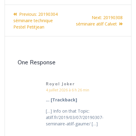
Navigation
Previous
Previous:
20190304
Next
Next:
20190308
de
post:
séminaire technique
post:
séminaire atilf Calvet
Pestel Petitjean
l’article
One Response
Royal Joker
4 juillet 2026 à 6 h 26 min
… [Trackback]
[…] Info on that Topic:
atilf.fr/2019/03/07/20190307-
seminaire-atilf-gaume/ […]