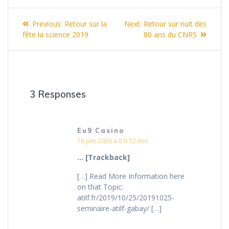
Navigation
Previous
Next
Previous:
Retour sur la
Next:
Retour sur nuit des
de
post:
post:
fête la science 2019
80 ans du CNRS
l’article
3 Responses
Eu9 Casino
18 juin 2026 à 0 h 52 min
… [Trackback]
[…] Read More Information here
on that Topic:
atilf.fr/2019/10/25/20191025-
seminaire-atilf-gabay/ […]