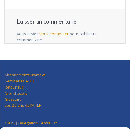
Laisser un commentaire
Vous devez
vous connecter
pour publier un
commentaire.
Abonnements Frantext
Séminaires ATILF
Retour sur…
Grand public
Glossaire
Les 20 ans de l’ATILF
CNRS
|
Délégation Centre Est
Université de Lorraine