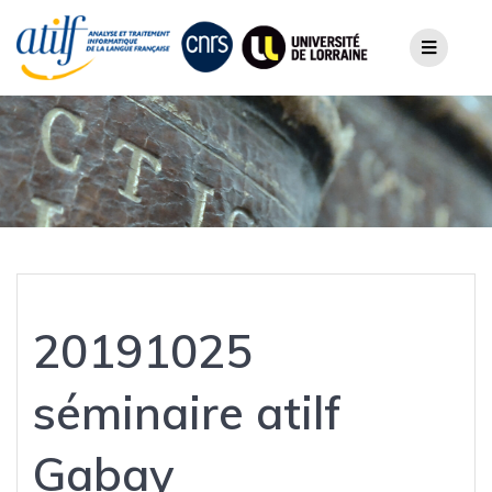
Skip
to
content
20191025
séminaire atilf
Gabay