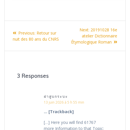
Navigation
Next
Next:
20191028 16e
Previous
Previous:
Retour sur
de
post:
atelier Dictionnaire
post:
nuit des 80 ans du CNRS
Étymologique Roman
l’article
3 Responses
ฝาสูบกระบะ
13 juin 2026 à 5 h 55 min
… [Trackback]
[…] Here you will find 61767
more Information to that Topic: