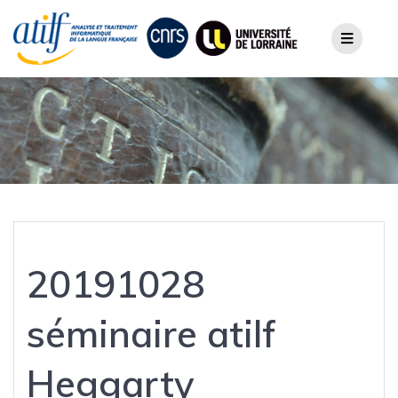
Skip
to
content
20191028
séminaire atilf
Heggarty