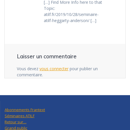
[…] Find More Info here to that
Topic:
atilf.fr/2019/10/28/seminaire-
atilf-heggarty-anderson/ […]
Laisser un commentaire
Vous devez
vous connecter
pour publier un
commentaire.
Abonnements Frantext
Séminaires ATILF
Retour sur…
Grand public