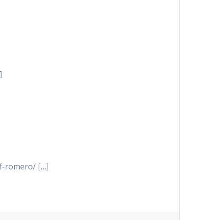
]
lf-romero/ […]