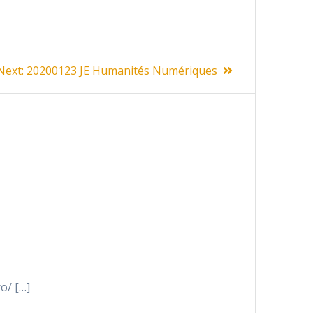
Next
Next:
20200123 JE Humanités Numériques
post:
o/ […]