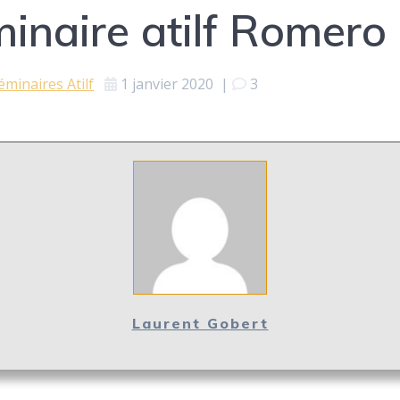
naire atilf Romero
éminaires Atilf
1 janvier 2020
|
3
Laurent Gobert