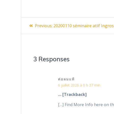
Navigation
Previous
Previous:
20200110 séminaire atilf Ingro
post:
de
l’article
3 Responses
ต่อผมแท้
6 juillet 2026 à 0 h 37 min
… [Trackback]
[…] Find More Info here on th