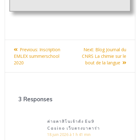
Navigation
Previous
Next
Previous:
Inscription
Next:
Blog Journal du
de
post:
post:
EMLEX summerschool
CNRS La chimie sur le
2020
bout de la langue
l’article
3 Responses
ค่ายคาสิโนเจ้าดัง Eu9
Casino เว็บตรงบาคาร่า
18 juin 2026 à 1 h 41 min