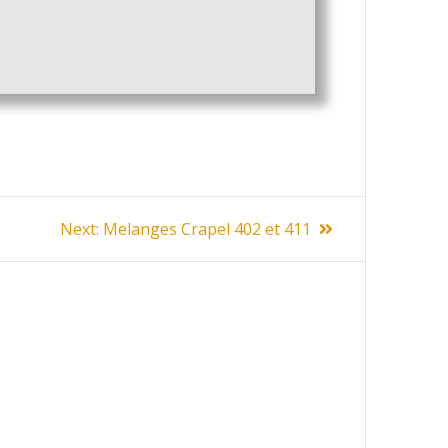
Next
Next:
Melanges Crapel 402 et 411
post: