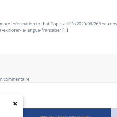
 more Information to that Topic: atilf.fr/2020/06/26/the-co
r-explorer-la-langue-francaise/ […]
un commentaire.
n Centre Est
Annuaire
|
Pages personnelles