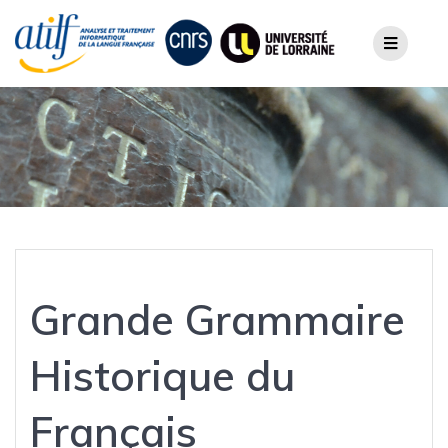
Skip
to
content
Grande Grammaire
Historique du
Français