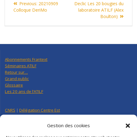
de
Previous
post:
Previous:
20210909
Declic Les 20 bougies du
post:
Colloque DeriMo
laboratoire ATILF (Alex
l’article
Boulton)
Abonnements Frantext
Séminaires ATILF
Retour sur…
Grand public
Glossaire
Les 20 ans de l’ATILF
CNRS
|
Délégation Centre Est
Université de Lorraine
CNRS Hebdo Centre-Est
Gestion des cookies
Factuel UL