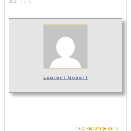
2021
|
0
Laurent Gobert
Navigation
Next
Next:
Reportage Radio