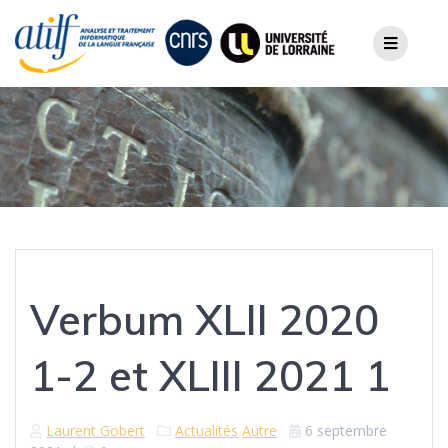
Skip
to
content
Verbum XLII 2020
1-2 et XLIII 2021 1
Laurent Gobert
Actualités
Autre
6 septembre