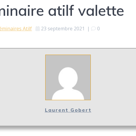
naire atilf valette
éminaires Atilf
23 septembre 2021
|
0
Laurent Gobert