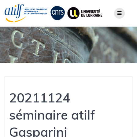
Skip
to
content
20211124
séminaire atilf
Gasparini