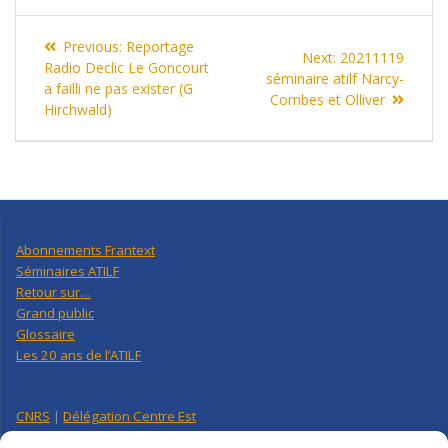
Navigation
Previous
Previous:
Reportage
Next
Next:
20211119
de
post:
Radio Declic Le Goncourt
post:
séminaire atilf Narcy-
a failli ne pas exister (G
Combes et Olliver
l’article
Hirchwald)
Abonnements Frantext
Séminaires ATILF
Retour sur…
Grand public
Glossaire
Les 20 ans de l’ATILF
CNRS
|
Délégation Centre Est
Université de Lorraine