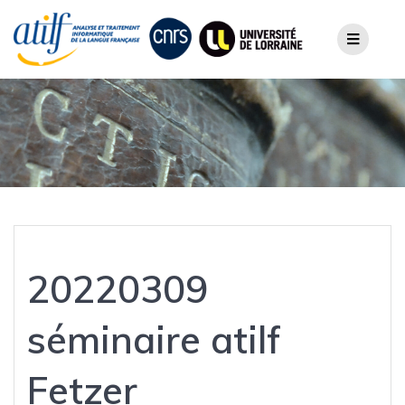
Skip
to
content
20220309
séminaire atilf
Fetzer