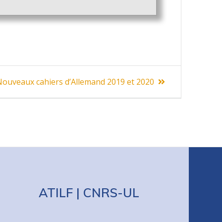
ext
ouveaux cahiers d’Allemand 2019 et 2020
ost:
ATILF | CNRS-UL