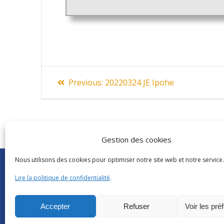
Navigation
Previous
Previous:
20220324 JE Ipohe
post:
de
l’article
Gestion des cookies
Nous utilisons des cookies pour optimiser notre site web et notre service.
Abonnements Frantext
CNRS
|
Délégatio
Séminaires ATILF
Université de Lor
Lire la politique de confidentialité
.
Retour sur…
CNRS Hebdo Cent
Grand public
Factuel UL
Accepter
Refuser
Voir les pré
Glossaire