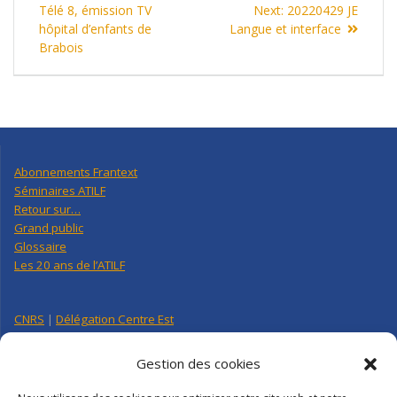
de
post:
Next
Télé 8, émission TV
Next:
20220429 JE
post:
hôpital d’enfants de
Langue et interface
l’article
Brabois
Abonnements Frantext
Séminaires ATILF
Retour sur…
Grand public
Glossaire
Les 20 ans de l’ATILF
CNRS
|
Délégation Centre Est
Université de Lorraine
CNRS Hebdo Centre-Est
Gestion des cookies
Factuel UL