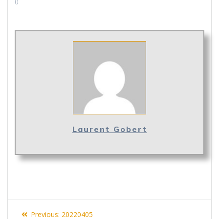
0
Laurent Gobert
Navigation
Previous
Previous:
20220405