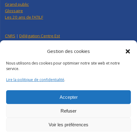
Grand public
Glossaire
Les 20 ans de l’ATILF
CNRS
|
Délégation Centre Est
Université de Lorraine
CNRS Hebdo Centre-Est
Gestion des cookies
Factuel UL
Nous utilisons des cookies pour optimiser notre site web et notre
service.
Annuaire
|
Pages personnelles
Lire la politique de confidentialité
.
Contact
|
Plan d’accès
Organigramme
Crédits
|
Mentions légales
|
Politique de confidentialité
Accepter
Webmail
|
Intranet
Refuser
Voir les préférences
ATILF | CNRS-UL