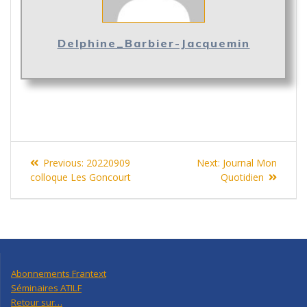
Delphine_Barbier-Jacquemin
Navigation
Previous
Next
Previous:
20220909
Next:
Journal Mon
de
post:
post:
colloque Les Goncourt
Quotidien
l’article
Abonnements Frantext
Séminaires ATILF
Retour sur…