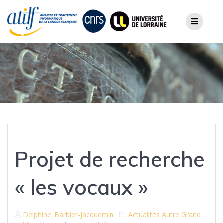
Skip
to
content
Projet de recherche
« les vocaux »
Delphine_Barbier-Jacquemin
Actualités
Autre
Grand