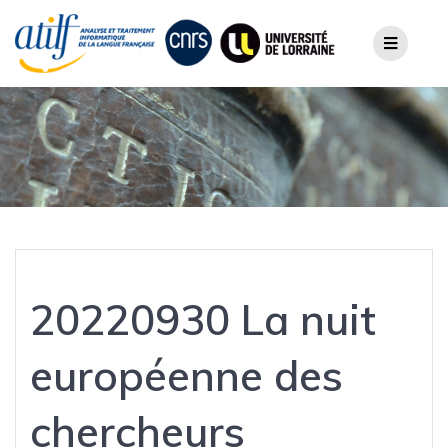
Skip
to
content
20220930 La nuit
européenne des
chercheurs