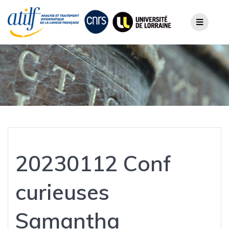
Skip
to
content
20230112 Conf
curieuses
Samantha