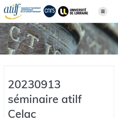
Skip
to
content
20230913
séminaire atilf
Celac