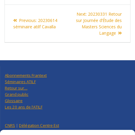
Navigation
Next
Next:
20230331 Retour
de
Previous
post:
Previous:
20230614
sur Journée d’Étude des
post:
séminaire atilf Cavalla
Masters Sciences du
l’article
Langage
Abonnements Frantext
Séminaires ATILF
Retour sur…
Grand public
Glossaire
Les 20 ans de l’ATILF
CNRS
|
Délégation Centre Est
Université de Lorraine