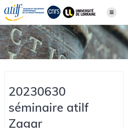
Skip
to
content
20230630
séminaire atilf
Zagar