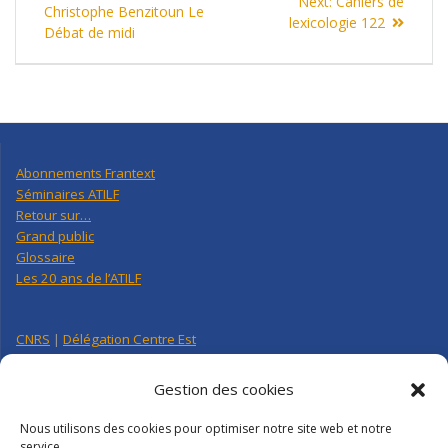
Next
Next:
Cahiers de
de
post:
Christophe Benzitoun Le
post:
lexicologie 122
Débat de midi
l’article
Abonnements Frantext
Séminaires ATILF
Retour sur…
Grand public
Glossaire
Les 20 ans de l’ATILF
CNRS
|
Délégation Centre Est
Université de Lorraine
CNRS Hebdo Centre-Est
Gestion des cookies
Factuel UL
Nous utilisons des cookies pour optimiser notre site web et notre
service.