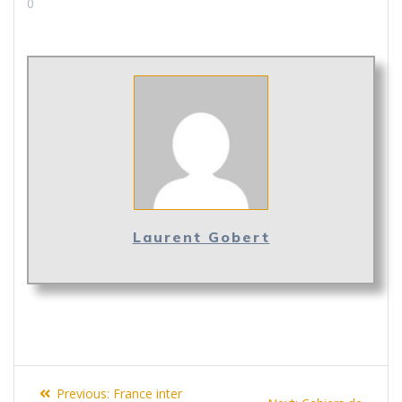
0
Laurent Gobert
Navigation
Previous
Previous:
France inter