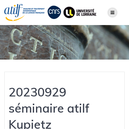
Skip
to
content
20230929
séminaire atilf
Kupietz