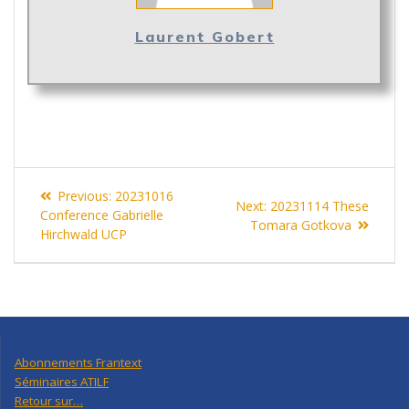
Laurent Gobert
Navigation
Previous
Previous:
20231016
Next
Next:
20231114 These
de
post:
Conference Gabrielle
post:
Tomara Gotkova
Hirchwald UCP
l’article
Abonnements Frantext
Séminaires ATILF
Retour sur…