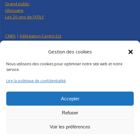
Grand public
Glossaire
Les 20 ans de l’ATILF
CNRS
|
Délégation Centre Est
Université de Lorraine
CNRS Hebdo Centre-Est
Gestion des cookies
Factuel UL
Nous utilisons des cookies pour optimiser notre site web et notre
service.
Annuaire
|
Pages personnelles
Lire la politique de confidentialité
.
Contact
|
Plan d’accès
Organigramme
Crédits
|
Mentions légales
|
Politique de confidentialité
Accepter
Webmail
|
Intranet
Refuser
Voir les préférences
ATILF | CNRS-UL