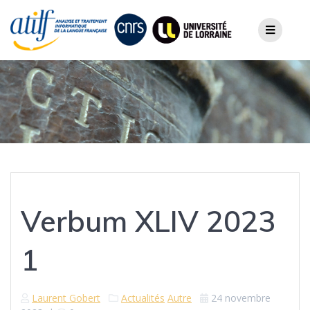
Skip
to
content
Verbum XLIV 2023
1
Laurent Gobert
Actualités
Autre
24 novembre