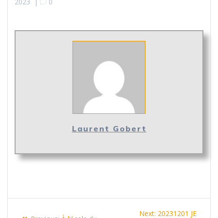
2023
|
0
Laurent Gobert
Navigation
Next
Next:
20231201 JE