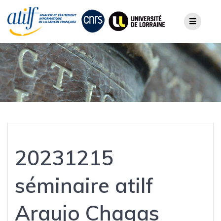
Skip
to
content
20231215
séminaire atilf
Araujo Chagas