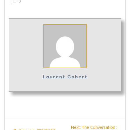
|
0
Laurent Gobert
Navigation
Next
Next:
The Conversation :