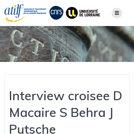
Skip
to
content
Interview croisee D
Macaire S Behra J
Putsche