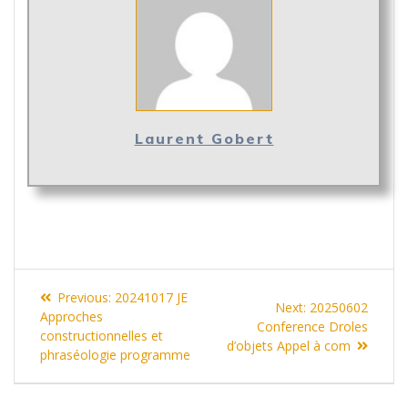
Laurent Gobert
Navigation
Previous
Previous:
20241017 JE
Next
Next:
20250602
de
post:
Approches
post:
Conference Droles
constructionnelles et
d’objets Appel à com
l’article
phraséologie programme