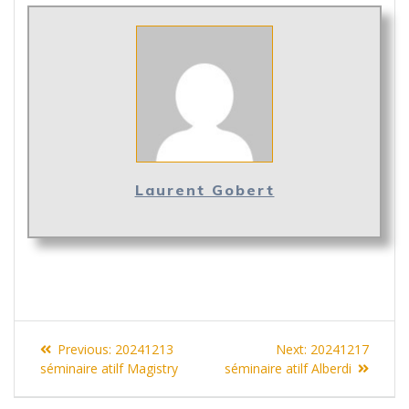
Laurent Gobert
Navigation
Previous
Next
Previous:
20241213
Next:
20241217
de
post:
post:
séminaire atilf Magistry
séminaire atilf Alberdi