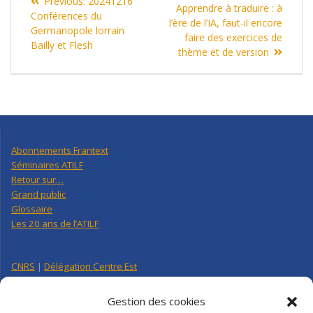
Previous
Previous:
20241216
de
post:
Apprendre à traduire : à
post:
Conférences du
l’ère de l’IA, faut-il encore
Germanopole lorrain
l’article
faire des exercices de
Bailly et Flesh
thème et de version
Abonnements Frantext
Séminaires ATILF
Retour sur…
Grand public
Glossaire
Les 20 ans de l’ATILF
CNRS
|
Délégation Centre Est
Université de Lorraine
CNRS Hebdo Centre-Est
Gestion des cookies
Factuel UL