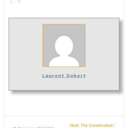
|
0
Laurent Gobert
Navigation
Next
Next:
The Conversation :