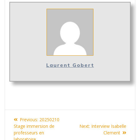
Laurent Gobert
Navigation
Previous
Previous:
20250210
de
post:
Next
Stage immersion de
Next:
Interview Isabelle
post:
professeurs en
Clement
laboratoire