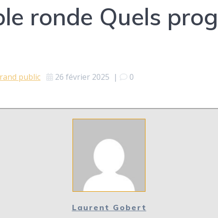
e ronde Quels progr
rand public
26 février 2025
|
0
Laurent Gobert