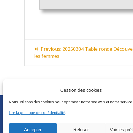
Navigation
Previous
Previous:
20250304 Table ronde Découvert
post:
de
les femmes
l’article
Gestion des cookies
Nous utilisons des cookies pour optimiser notre site web et notre service.
Abonnements Frantext
CNRS
|
Délégatio
Séminaires ATILF
Université de Lor
Lire la politique de confidentialité
.
Retour sur…
CNRS Hebdo Cent
Grand public
Factuel UL
Accepter
Refuser
Voir les pré