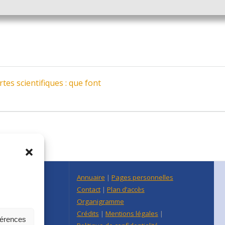
es scientifiques : que font
n Centre Est
Annuaire
|
Pages personnelles
raine
Contact
|
Plan d’accès
re-Est
Organigramme
Crédits
|
Mentions légales
|
férences