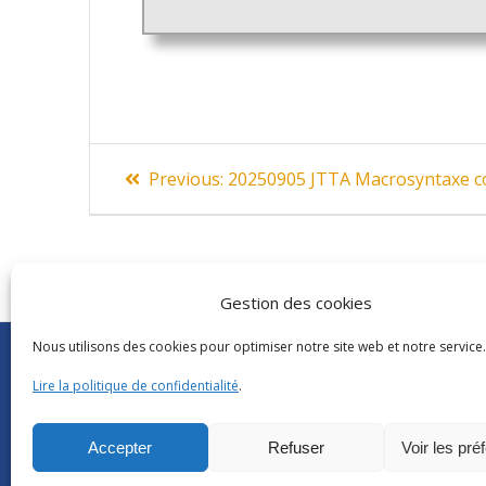
Navigation
Previous
Previous:
20250905 JTTA Macrosyntaxe co
post:
de
l’article
Gestion des cookies
Nous utilisons des cookies pour optimiser notre site web et notre service.
Abonnements Frantext
CNRS
|
Délégatio
Séminaires ATILF
Université de Lor
Lire la politique de confidentialité
.
Retour sur…
CNRS Hebdo Cent
Grand public
Factuel UL
Accepter
Refuser
Voir les pré
Glossaire