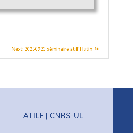
Next
Next:
20250923 séminaire atilf Hutin
post:
ATILF | CNRS-UL