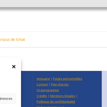
rpus de tchat
n Centre Est
Annuaire
|
Pages personnelles
raine
Contact
|
Plan d’accès
re-Est
Organigramme
Crédits
|
Mentions légales
|
férences
Politique de confidentialité