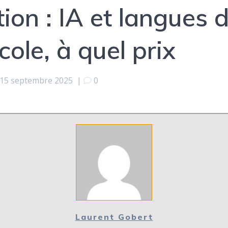
on : IA et langues 
cole, à quel prix
15 septembre 2025
|
0
Laurent Gobert