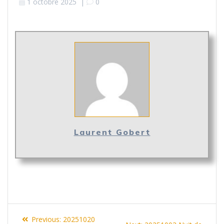
1 octobre 2025
|
0
Laurent Gobert
Navigation
Previous
Previous:
20251020