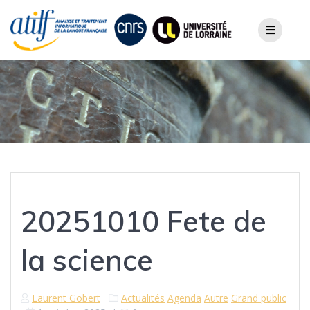
Skip
to
content
20251010 Fete de
la science
Laurent Gobert
Actualités
Agenda
Autre
Grand public