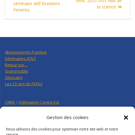
Next
Next:
20251003 Nuit de
de
post:
séminaire atilf Brasileiro
post:
la science
Pimenta
l’article
Abonnements Frantext
Séminaires ATILF
Retour sur…
Grand public
Glossaire
Les 20 ans de l’ATILF
CNRS
|
Délégation Centre Est
Université de Lorraine
CNRS Hebdo Centre-Est
Gestion des cookies
Factuel UL
Nous utilisons des cookies pour optimiser notre site web et notre
service.