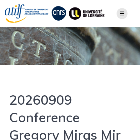
Skip
to
content
20260909
Conference
Gregory Miras Mir