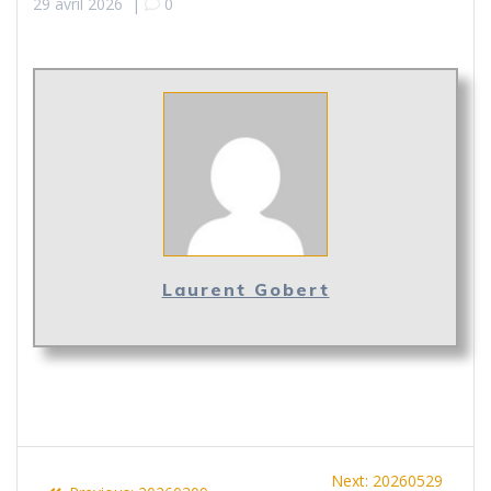
29 avril 2026
|
0
Laurent Gobert
Navigation
Next
Next:
20260529