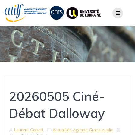
Skip
to
content
20260505 Ciné-
Débat Dalloway
Laurent Gobert
Actualités
Agenda
Grand public