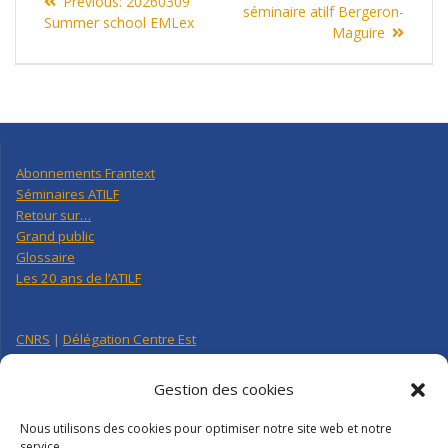
Previous
Previous:
20260309
de
post:
séminaire atilf Bergeron-
post:
Summer school EMLex
Maguire
l’article
Abonnements Frantext
Séminaires ATILF
Retour sur…
Grand public
Glossaire
Les 20 ans de l’ATILF
CNRS
|
Délégation Centre Est
Université de Lorraine
CNRS Hebdo Centre-Est
Gestion des cookies
Factuel UL
Nous utilisons des cookies pour optimiser notre site web et notre
service.