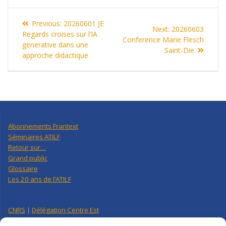
Navigation
Previous
Previous:
20260601 JE
Next
Next:
20260603
de
post:
Regards croises sur l’IA
post:
Conference Marie Flesch
generative dans une
Saint-Die
l’article
approche didactique
Abonnements Frantext
Séminaires ATILF
Retour sur…
Grand public
Glossaire
Les 20 ans de l’ATILF
CNRS
|
Délégation Centre Est
Université de Lorraine