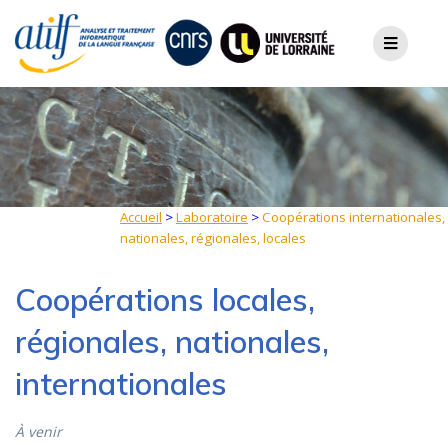
Skip
to
content
Accueil
>
Laboratoire
>
Coopérations internationales,
nationales, régionales, locales
Coopérations locales,
régionales, nationales,
internationales
À venir